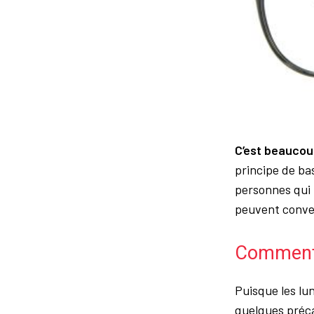
C’est beaucoup
principe de ba
personnes qui 
peuvent conve
Comment 
Puisque les lu
quelques préca