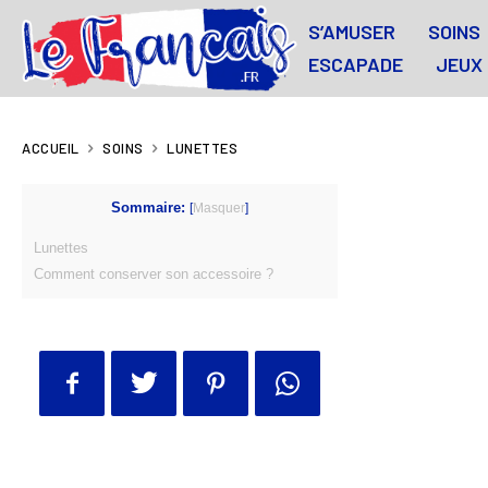
S’AMUSER
SOINS
ESCAPADE
JEUX
ACCUEIL
SOINS
LUNETTES
Sommaire:
[
Masquer
]
Lunettes
Comment conserver son accessoire ?