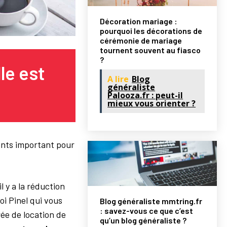
Décoration mariage :
pourquoi les décorations de
cérémonie de mariage
tournent souvent au fiasco
?
le est
A lire
Blog
généraliste
Palooza.fr : peut-il
mieux vous orienter ?
tants important pour
l y a la réduction
 loi Pinel qui vous
Blog généraliste mmtring.fr
: savez-vous ce que c’est
ée de location de
qu’un blog généraliste ?