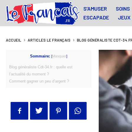
S’AMUSER
SOINS
ESCAPADE
JEUX
ACCUEIL
ARTICLES LE FRANÇAIS
BLOG GÉNÉRALISTE CDT-34.FR
Sommaire:
[
Masquer
]
Blog généraliste Cdt-34.fr : quelle est
l’actualité du moment ?
Comment gagner un peu d’argent ?