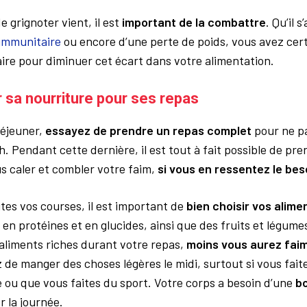
e grignoter vient, il est
important de la combattre
. Qu’il 
immunitaire
ou encore d’une perte de poids, vous avez cer
ire pour diminuer cet écart dans votre alimentation.
r sa nourriture pour ses repas
déjeuner,
essayez de prendre un repas complet
pour ne pa
h. Pendant cette dernière, il est tout à fait possible de pr
us caler et combler votre faim,
si vous en ressentez le bes
tes vos courses, il est important de
bien choisir vos alime
 en protéines et en glucides, ainsi que des fruits et légume
liments riches durant votre repas,
moins vous aurez fai
 de manger des choses légères le midi, surtout si vous fait
e ou que vous faites du sport. Votre corps a besoin d’une
bo
 la journée.