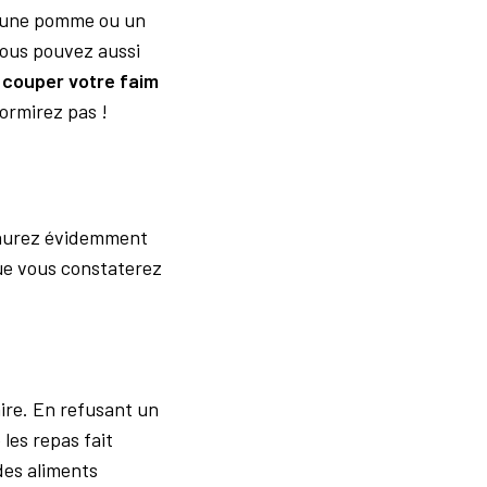
u’une pomme ou un
Vous pouvez aussi
e
couper votre faim
dormirez pas !
 aurez évidemment
que vous constaterez
ire. En refusant un
les repas fait
des aliments