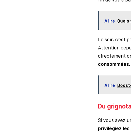
A lire
Quels 
Le soir, c’est 
Attention cepe
directement d
consommées
A lire
Booste
Du grignot
Si vous avez u
privilégiez les