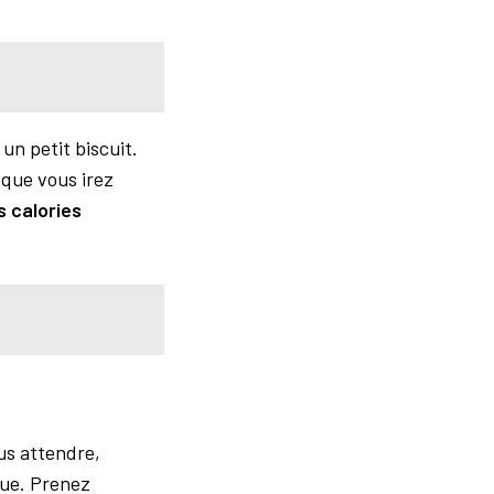
 un petit biscuit.
isque vous irez
 calories
us attendre,
que.
Prenez