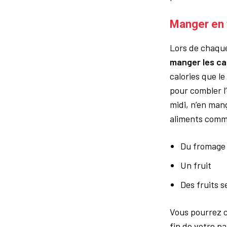
Manger en 
Lors de chaque
manger les cal
calories que l
pour combler l’
midi, n’en man
aliments comm
Du fromage
Un fruit
Des fruits 
Vous pourrez c
fin de votre p