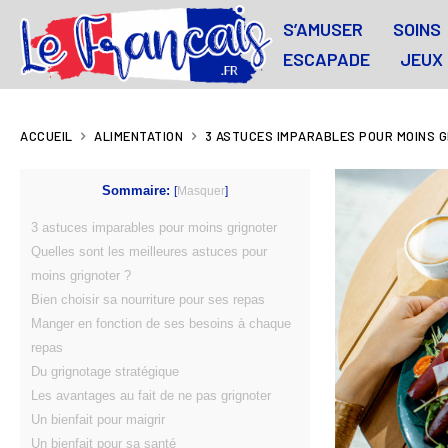
S’AMUSER
SOINS
ESCAPADE
JEUX
ACCUEIL
ALIMENTATION
3 ASTUCES IMPARABLES POUR MOINS 
Sommaire:
[
Masquer
]
3 astuces imparables pour moins grignoter
Quelles sont les meilleures astuces pour
moins grignoter ?
Bien choisir sa nourriture pour ses repas
Manger en fonction de ses besoins à chaque
repas
Du grignotage stratégique
Les avantages au fait de ne pas grignoter
Un bienfait pour maigrir
Un bienfait pour sa santé