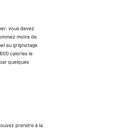
ner, vous devez
sommez moins de
pel au grignotage
600 calories le
par quelques
pouvez prendre à la