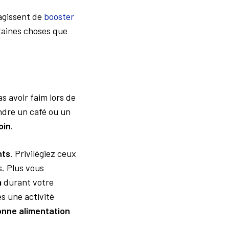
s’agissent de
booster
taines choses que
s avoir faim lors de
endre un café ou un
oin
.
nts
. Privilégiez ceux
s. Plus vous
m
durant votre
es une activité
nne alimentation