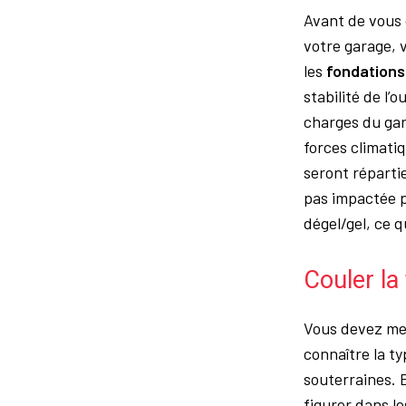
Avant de vous 
votre garage, 
les
fondations
stabilité de l’
charges du gara
forces climatiq
seront répartie
pas impactée pa
dégel/gel, ce q
Couler la
Vous devez men
connaître la ty
souterraines. E
figurer dans le