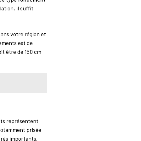
tion, il suffit
dans votre région et
dements est de
it être de 150 cm
ots représentent
t notamment prisée
très importants.