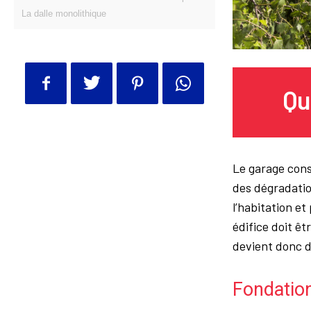
La dalle monolithique
Qu
Le garage cons
des dégradation
l’habitation et
édifice doit ê
devient donc d
Fondation