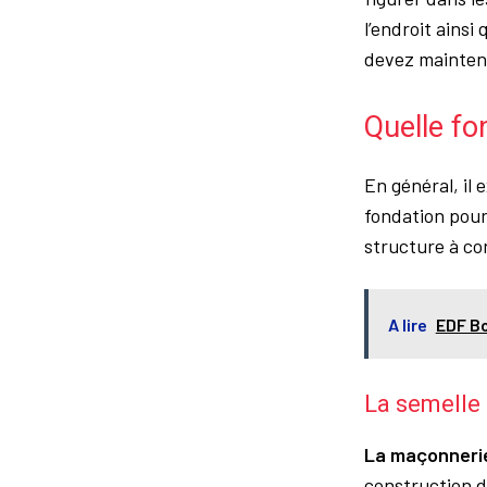
l’endroit ainsi
devez maintena
Quelle fo
En général, il 
fondation pour 
structure à con
A lire
EDF Bo
La semelle 
La maçonnerie
construction d