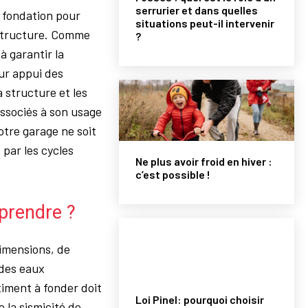
serrurier et dans quelles
 fondation pour
situations peut-il intervenir
a structure. Comme
?
à garantir la
ur appui des
a structure et les
associés à son usage
otre garage ne soit
 par les cycles
Ne plus avoir froid en hiver :
c’est possible !
prendre ?
imensions, de
 des eaux
âtiment à fonder doit
Loi Pinel: pourquoi choisir
 la sismicité de