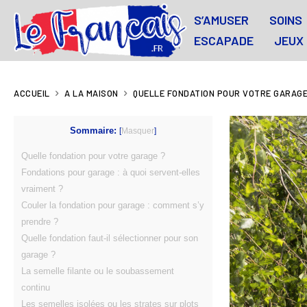
S’AMUSER
SOINS
ESCAPADE
JEUX
ACCUEIL
A LA MAISON
QUELLE FONDATION POUR VOTRE GARAGE
Sommaire:
[
Masquer
]
Quelle fondation pour votre garage ?
Fondations pour garage : à quoi servent-elles
vraiment ?
Couler la fondation pour garage : comment s’y
prendre ?
Quelle fondation faut-il sélectionner pour son
garage ?
La semelle filante ou le soubassement
continu
Les semelles isolées ou les strates sur plots