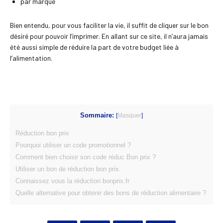
par marque
Bien entendu, pour vous faciliter la vie, il suffit de cliquer sur le bon
désiré pour pouvoir l’imprimer. En allant sur ce site, il n’aura jamais
été aussi simple de réduire la part de votre budget liée à
l’alimentation.
Sommaire:
[
Masquer
]
Réduction bon prix
Pourquoi utiliser un code promotionnel ?
Comment bien choisir son code réduc Bon prix ?
Utiliser un bon de réduction bon prix.
Connaissez vous la réduction bonprix.fr
Quelle alternative pour obtenir des bons de réduction alimentaire ?