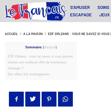
S’AMUSER
SOINS
ESCAPADE
JEUX
ACCUEIL
A LA MAISON
EDF ORLEANS : VOUS NE SAVEZ SI VOUS
Sommaire:
[
Masquer
]
EDF Orleans : vous ne savez si vous pouvez
trouver une meilleure offre de fournisseur
d’énergie ?
Des offres fort avantageuses :