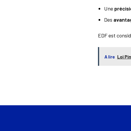
Une
précis
Des
avanta
EDF est consid
A lire
Loi Pi