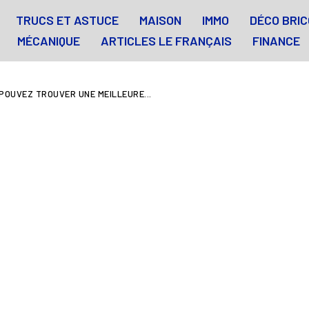
TRUCS ET ASTUCE
MAISON
IMMO
DÉCO BRIC
MÉCANIQUE
ARTICLES LE FRANÇAIS
FINANCE
 POUVEZ TROUVER UNE MEILLEURE...