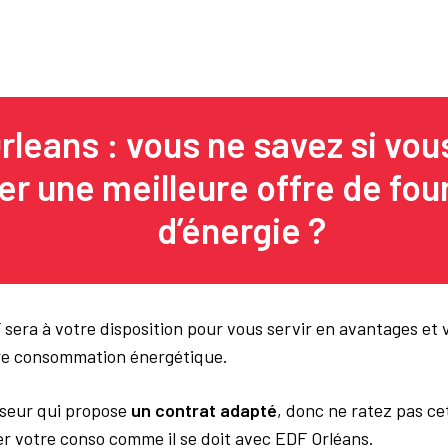
rleans : vous ne savez si vo
er une meilleure offre de fou
d’énergie ?
 sera à votre disposition pour vous servir en avantages et
tre consommation énergétique.
isseur qui propose
un contrat adapté
, donc ne ratez pas ce
er votre conso comme il se doit avec EDF Orléans.