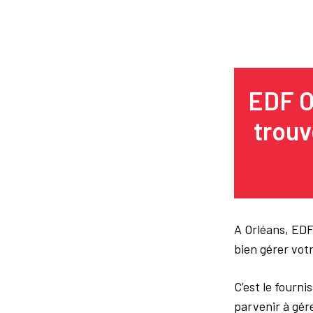
EDF O
trouv
A Orléans, EDF
bien gérer vo
C’est le fourn
parvenir à gér