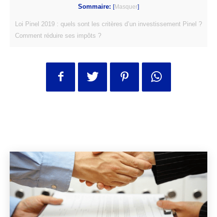
Sommaire:
[
Masquer
]
Loi Pinel 2019 : quels sont les critères d’un investissement Pinel ?
Comment réduire ses impôts ?